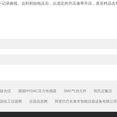
记录曲线。达到初始电压后，以选定的升压速率升压，直至样品击
旋光仪
德国HYDAC压力传感器
SMC气动元件
凯氏定氮仪
国化工仪器网
仪器信息网
阿里巴巴长春市智能仪器设备有限公司