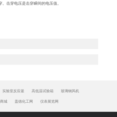
穿。击穿电压是击穿瞬间的电压值。
实验室反应釜
高低温试验箱
玻璃钢风机
商城
盖德化工网
仪表展览网