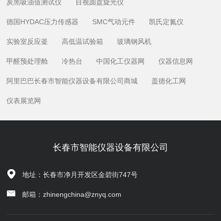
炭黑吸油值测试仪
目视圆盘旋光仪
德国HYDAC压力传感器
SMC气动元件
凯氏定氮仪
实验室反应釜
高低温试验箱
玻璃钢风机
甲醛预处理舱
冷热台
中国化工仪器网
仪器信息网
阿里巴巴长春市智能仪器设备有限公司商城
盖德化工网
仪表展览网
长春市智能仪器设备有限公司
地址：长春市净月开发区金碧街747号
邮箱：zhinengchina@znyq.com