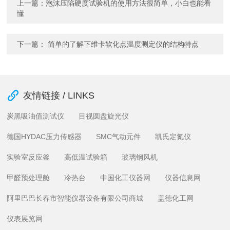
上一篇：
泡沫压陷硬度试验机的使用方法很简单，小白也能看
懂
下一篇：
简单的了解下维卡软化点温度测定仪的结构特点
友情链接 / LINKS
炭黑吸油值测试仪
目视圆盘旋光仪
德国HYDAC压力传感器
SMC气动元件
凯氏定氮仪
实验室反应釜
高低温试验箱
玻璃钢风机
甲醛预处理舱
冷热台
中国化工仪器网
仪器信息网
阿里巴巴长春市智能仪器设备有限公司商城
盖德化工网
仪表展览网