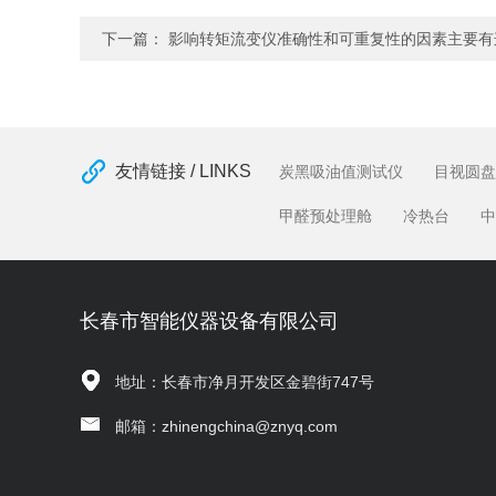
下一篇：
影响转矩流变仪准确性和可重复性的因素主要有
友情链接 / LINKS
炭黑吸油值测试仪
目视圆盘
甲醛预处理舱
冷热台
中
长春市智能仪器设备有限公司
地址：长春市净月开发区金碧街747号
邮箱：zhinengchina@znyq.com