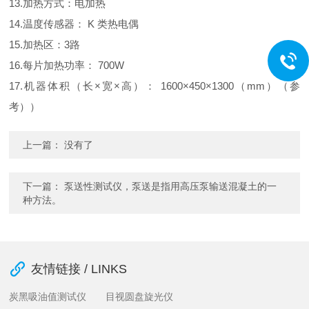
13.加热方式：电加热
14.温度传感器： K 类热电偶
15.加热区：3路
16.每片加热功率： 700W
17.机器体积（长×宽×高）： 1600×450×1300（mm）（参
考））
上一篇： 没有了
下一篇：
泵送性测试仪，泵送是指用高压泵输送混凝土的一
种方法。
友情链接 / LINKS
炭黑吸油值测试仪
目视圆盘旋光仪