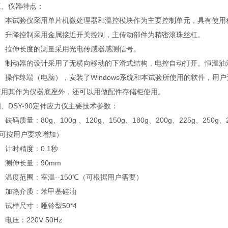
仪器特点：
本试验仪采用单片机微处理器和温控模块作为主要控制单元，具有使用
升降控制采用金属接近开关控制，主传动部件为精密滚珠丝杠。
拉伸长度的测量采用光电传感器感测信号。
制动器的设计采用了无横向移动的下滑式结构，电控自动打开。恒温油
操作终端（电脑），安装了Windows系统和本试验所使用的软件，用
使用其作为仪器底座外，还可以用做配件存储柜使用。
DSY-90定伸应力仪主要技术参数：
质量：80g、100g 、120g、150g、180g、200g、225g、250g、27
（可按用户要求增加）
计时精度：0.1秒
测伸长量：90mm
温度范围：室温--150℃（可根据用户需要）
加热介质：苯甲基硅油
试样尺寸：哑铃型50*4
压：220V 50Hz