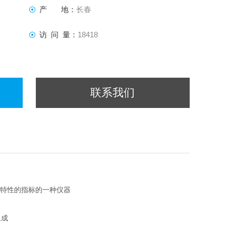
产 地：
长春
访 问 量：
18418
联系我们
度特性的指标的一种仪器
组成