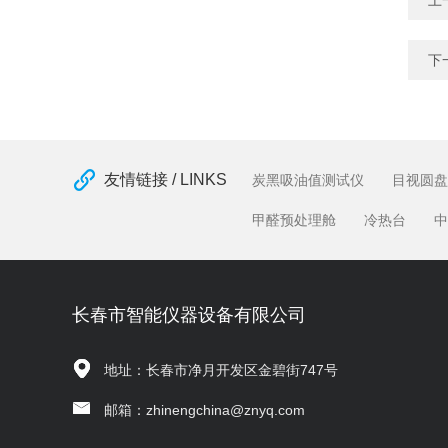
上
下
友情链接 / LINKS
炭黑吸油值测试仪
目视圆盘
甲醛预处理舱
冷热台
中
长春市智能仪器设备有限公司
地址：长春市净月开发区金碧街747号
邮箱：zhinengchina@znyq.com