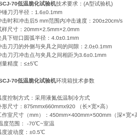
SCJ-70低温脆化试验机
技术要求：(A型试验机)
冲锤刀刃半径：1.6±0.1mm
冲击时和冲击后5 mm范围内冲击速度：200±20cm/s
样尺寸：20mm×2.5mm×2.0mm
夹具下钳口圆弧半径：4.0±0.1mm
冲击刀刃的外侧与夹具之间的间隙：2.0±0.1mm
冲击刀刃冲击点与夹具之间相距为3.6±0.1mm
测量精度：≤±5℃
SCJ-70低温脆化试验机
环境箱技术参数
温度控制方式：采用液氮低温制冷方式
外形尺寸：875mmx660mmx920 （长×宽×
工作室尺寸（mm）：450mm×400mm×500mm（深×宽×
 温度范围： -70℃~室温
温度波动度：±0.5℃