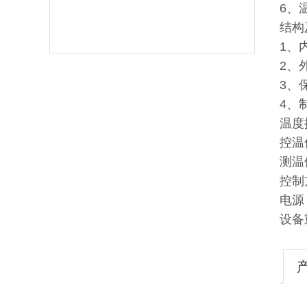
6、
结构
1、
2、
3、
4、
温度
控温
测温
控制
电源：
设备