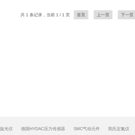
共 1 条记录，当前 1 / 1 页
首页
上一页
下一页
旋光仪
德国HYDAC压力传感器
SMC气动元件
凯氏定氮仪