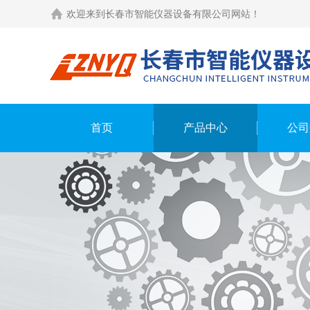
欢迎来到长春市智能仪器设备有限公司网站！
首页
产品中心
公司