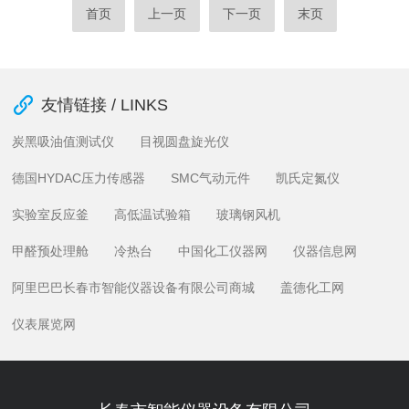
首页
上一页
下一页
末页
友情链接 / LINKS
炭黑吸油值测试仪
目视圆盘旋光仪
德国HYDAC压力传感器
SMC气动元件
凯氏定氮仪
实验室反应釜
高低温试验箱
玻璃钢风机
甲醛预处理舱
冷热台
中国化工仪器网
仪器信息网
阿里巴巴长春市智能仪器设备有限公司商城
盖德化工网
仪表展览网